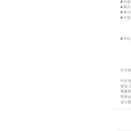
■ 이
■ 특
■ 특가
■ 이벤
최소 
구매
■ 주의
아이디
특가
※이벤
이프넷
항상 
특별한
회원님
감사합