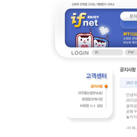
2025
안녕하
202
결제금
공동구
놓치지
-아 래-